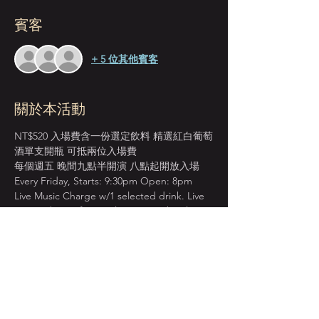
賓客
+ 5 位其他賓客
關於本活動
NT$520 入場費含一份選定飲料 精選紅白葡萄
酒單支開瓶 可抵兩位入場費
每個週五 晚間九點半開演 八點起開放入場 
Every Friday, Starts: 9:30pm Open: 8pm 
Live Music Charge w/1 selected drink. Live 
Music Charge for 2 ppl cover one bottle 
wine.
＊本店僅收現金 Cash Only＊
先到場先入座服務 恕無法指定座位  
建議提早入場 以獲得較佳視野座位安排  
顯示更多