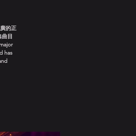
推廣的正
典曲目
 major
nd has
and