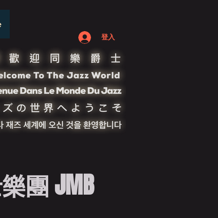
e
登入
團 JMB