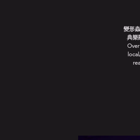
變形蟲
典樂
Over 
local
re