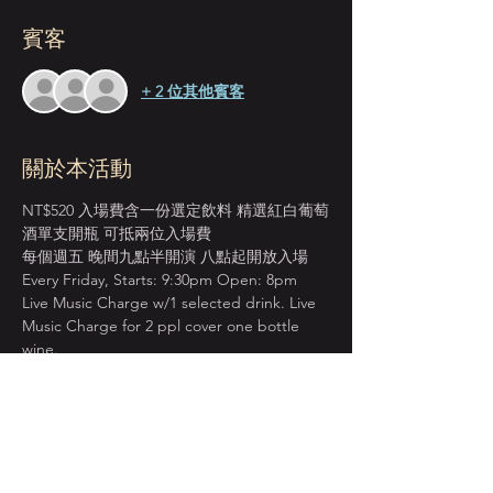
賓客
+ 2 位其他賓客
關於本活動
NT$520 入場費含一份選定飲料 精選紅白葡萄
酒單支開瓶 可抵兩位入場費
每個週五 晚間九點半開演 八點起開放入場 
Every Friday, Starts: 9:30pm Open: 8pm 
Live Music Charge w/1 selected drink. Live 
Music Charge for 2 ppl cover one bottle 
wine.
＊本店僅收現金 Cash Only＊
先到場先入座服務 恕無法指定座位  
建議提早入場 以獲得較佳視野座位安排  