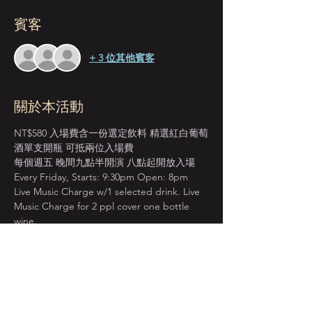
賓客
+ 3 位其他賓客
關於本活動
NT$580 入場費含一份選定飲料 精選紅白葡萄
酒單支開瓶 可抵兩位入場費
每個週五 晚間九點半開演 八點起開放入場 
Every Friday, Starts: 9:30pm Open: 8pm 
Live Music Charge w/1 selected drink. Live 
Music Charge for 2 ppl cover one bottle 
wine.
＊本店僅收現金 Cash Only＊
先到場先入座服務 恕無法指定座位  
建議提早入場 以獲得較佳視野座位安排  