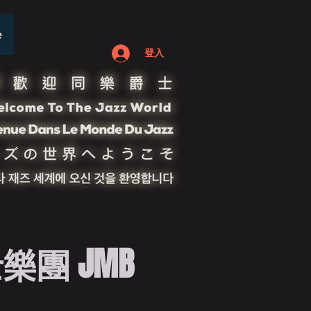
e
登入
團 JMB