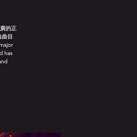
推廣的正
典曲目
 major
nd has
and