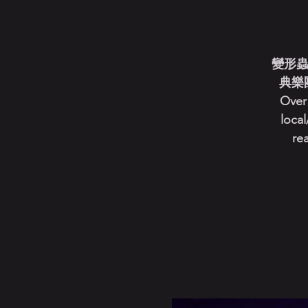
變形蟲
典樂
Over 
local
re