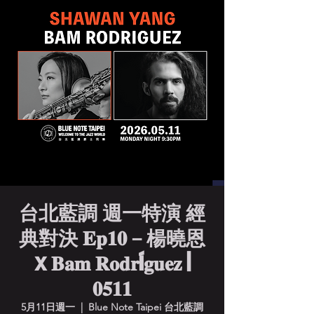
台北藍調 週一特演 經
典對決 𝐄𝐩𝟏𝟎－楊曉恩
𝗫 𝐁𝐚𝐦 𝐑𝐨𝐝𝐫í𝐠𝐮𝐞𝐳 |
𝟎𝟓𝟏𝟏
5月11日週一
  |  
Blue Note Taipei 台北藍調