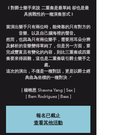
꒰ 對爵士樂手來說 二重奏是最單純 卻也是最
具挑戰性的一種演奏形式 ꒱
當演出樂手只有兩位時，能倚靠的只有對方的
音樂、以及自己腦海裡的聲音。
然而，也因為只有兩位樂手，需要用耳朵分辨
及解析的音樂變得單純了，但是另一方面，要
完成豐富且有變化的內容，則比三重奏或四重
奏要來得困難，這也是二重奏吸引爵士樂手之
處。
這次的演出，不僅是一種對話，更是以爵士經
典曲為坐標的一種對決 .ᐟ
[ 楊曉恩 Shawna Yang | Sax ]
[ Bam Rodríguez | Bass ]
報名已截止
查看其他活動