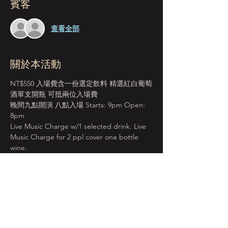
賓客
查看全部
關於本活動
NT$550 入場費含一份選定飲料 精選紅白葡萄
酒單支開瓶 可抵兩位入場費
晚間九點開演 八點入場 Starts: 9pm Open: 
8pm
Live Music Charge w/1 selected drink. Live 
Music Charge for 2 ppl cover one bottle 
wine. 
＊本店僅收現金 Cash Only＊
週一至週四 入場費單點紅白葡萄酒 買一送一
BOGO on House Wine from Mon. to Thur.
顯示更多