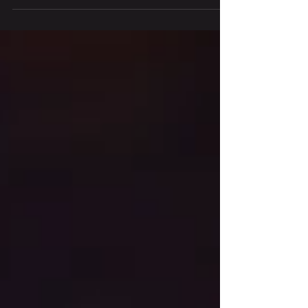
攜帶低音提琴搭乘台北捷運 拜請大家挪用短短幾分
鐘的時間 了解並且發送請願信 一起協力改變 讓我們
生活的城市更加溫暖美好