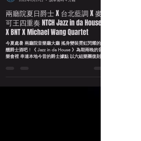
Blue Note Taipei 台北藍調
2022年8月29日
讀畢需時 4 分鐘
兩廳院夏日爵士 X 台北藍調 X 麥
可王四重奏 NTCH Jazz in da House
X BNT X Michael Wang Quartet
今夏處暑 兩廳院音樂廳大廳 搖身變裝霓虹閃耀的酣
醺爵士酒吧 ! 《 Jazz in da House 》為期兩晚的音
樂會裡 串連本地今昔的爵士據點 以六組樂團復刻現
場氛圍 帶您穿越時空盡情搖擺。台北藍調榮幸推派
的長駐樂團《 麥可王四重奏...